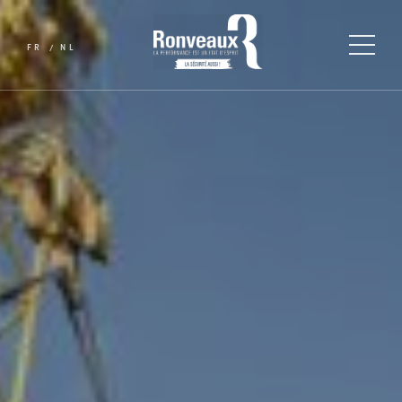
FR
NL