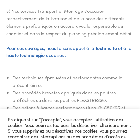
5) Nos services Transport et Montage s’occupent
respectivement de la livraison et de la pose des différents
éléments préfabriqués en accord avec le responsable du
chantier et dans le respect du planning préalablement défini.
Pour ces ouvrages, nous faisons appel à la
technicité
et à la
haute technologie
acquises :
Des techniques éprouvées et performantes comme la
précontrainte.
Des procédés brevetés appliqués dans les poutres
préfléchies ou dans les poutres FLEXSTRESS©.
Des bétons à hautes performances (jusqu’à C80/95 et
plus).
En cliquant sur ”J’accepte”, vous acceptez l’utilisation des
Des matériaux nouveaux (béton autoplaçant, béton de
cookies. Vous pourrez toujours les désactiver ultérieurement.
bois, béton-mousse, béton fibré).
Si vous supprimez ou désactivez nos cookies, vous pourriez
rencontrer des interruptions ou des problèmes d’accès au
D’un savoir-faire dans le domaine des constructions de