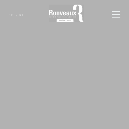
FR
NL