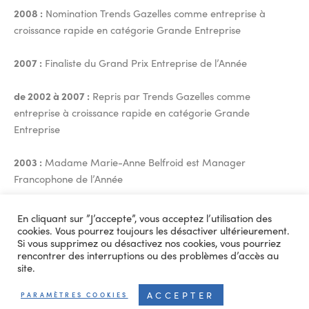
2008 :
Nomination Trends Gazelles comme entreprise à
croissance rapide en catégorie Grande Entreprise
2007 :
Finaliste du Grand Prix Entreprise de l’Année
de 2002 à 2007 :
Repris par Trends Gazelles comme
entreprise à croissance rapide en catégorie Grande
Entreprise
2003 :
Madame Marie-Anne Belfroid est Manager
Francophone de l’Année
1996 :
Outstanding Architectural Precast Concrete Project
En cliquant sur ”J’accepte”, vous acceptez l’utilisation des
Award
cookies. Vous pourrez toujours les désactiver ultérieurement.
Si vous supprimez ou désactivez nos cookies, vous pourriez
rencontrer des interruptions ou des problèmes d’accès au
1990 :
1er prix du Bureau International du Béton Manufacturé
site.
(BIBM)
ACCEPTER
PARAMÈTRES COOKIES