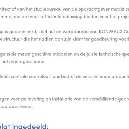
hitect of van het studiebureau van de opdrachtgever maakt 
mma, die de meest efficiënte oplossing bieden voor het proje
ing is gedefinieerd, stelt het ontwerpbureau van RONVEAUX Co
 structuur die het nadien aan zijn klant ter goedkeuring voor
gens de meest geschikte middelen en de juiste technische spe
ns het montageschema.
eitscontrole controleert ons bedrijf de verschillende productie
gen voor de levering en installatie van de verschillende gep
epaalde schema.
olgt ingedeeld: