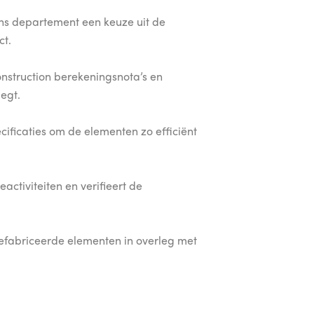
ons departement een keuze uit de
ct.
nstruction berekeningsnota’s en
legt.
cificaties om de elementen zo efficiënt
activiteiten en verifieert de
refabriceerde elementen in overleg met