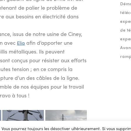
Déma
tenant de palier le problème de
télé
e aux besoins en électricité dans
expe
de t
ce, issus de notre usine de Ciney,
exper
on avec
afin d’apporter une
Elia
Avan
llis métalliques. Ils peuvent
ramp
sont conçus pour résister aux efforts
autes tension ; en ce compris la
upture d’un des câbles de la ligne.
emble de nos équipes pour le travail
ravo à tous !
es. Vous pourrez toujours les désactiver ultérieurement. Si vous suppri