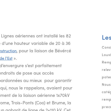
Les
gnes aériennes ont installé les 8️2️
d’une hauteur variable de 20 à 36
Cons
, pour la liaison de Bévércé
struction
Louv
».
de l’Est
Remp
 d’envergure s’est parfaitement
rele
endroits de pose aux accès
potea
coordonnées au mieux pour garantir
Nous
qui, nous le rappelons, avaient pour
catég
ment de la liaison aérienne 1x70kV
remp
ome, Trois-Ponts (Coo) et Brume, la
preca
un gabarit de ligne de 2×110 kV. Cet