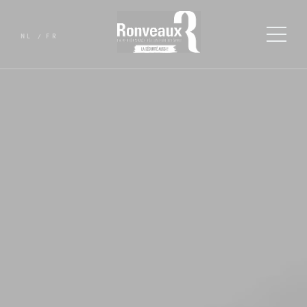
NL
FR