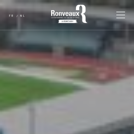
FR
NL