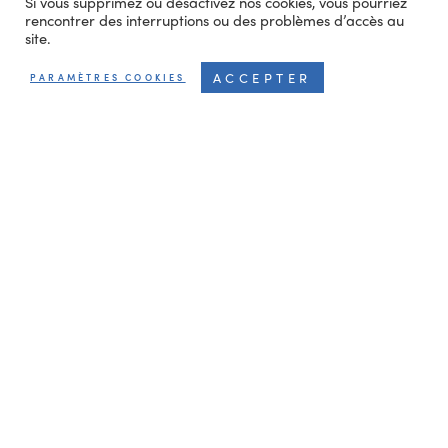
Si vous supprimez ou désactivez nos cookies, vous pourriez
Nouvelle usine Pierret Portes et
rencontrer des interruptions ou des problèmes d’accès au
site.
Fenêtres à Transinne : le
chantier démarre !
ACCEPTER
PARAMÈTRES COOKIES
LIRE PLUS
CONSTRUCTION
Construction de la structure